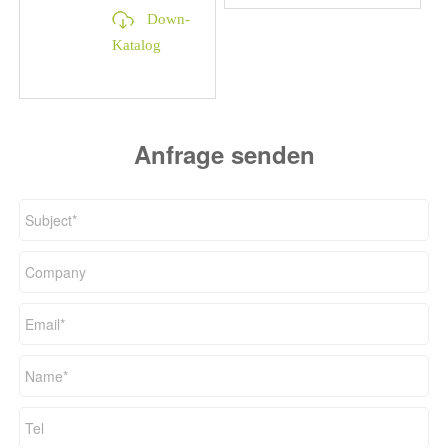
Bettset
Säulen in
Down-
zusammenbauen
Reihen von
Katalog
Abferkelbuchten.
Anfrage senden