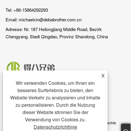
Tel: +86-15864292293
Email:
michaelxin@debabrother.com.cn
Adresse: Nr. 187 Heilongjiang Middle Road, Bezirk
Chengyang, Stadt Qingdao, Provinz Shandong, China
X
Wir verwenden Cookies, um Ihnen ein
besseres Surferlebnis zu bieten, den
Website-Verkehr zu analysieren und Inhalte
zu personalisieren. Durch die Nutzung
dieser Website stimmen Sie der
Copyright © 2023 Qingdao DEBA Brother Machinery Co., Ltd. -
Verwendung von Cookies zu.
Schweinestall, Schweineboden, Schweinefutterautomat – Alle Rechte
Datenschutzrichtlinie