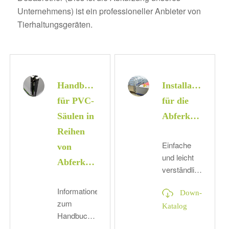
Unternehmens) ist ein professioneller Anbieter von
Tierhaltungsgeräten.
Handbuch
Installationsha
für PVC-
für die
Säulen in
Abferkelbox
Reihen
Einfache
von
und leicht
Abferkelbuchten
verständliche
Anleitung,
Informationen
die Ihnen
Down-
zum
zeigt, wie
Katalog
Handbuch
Sie ein
von PVC-