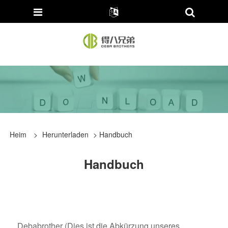
Heim
>
Herunterladen
> Handbuch
Handbuch
Debabrother (Dies ist die Abkürzung unseres