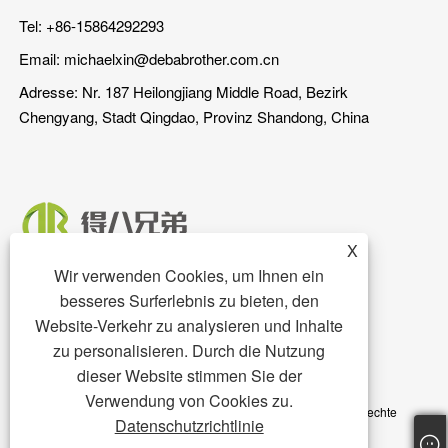
Tel: +86-15864292293
Email:
michaelxin@debabrother.com.cn
Adresse: Nr. 187 Heilongjiang Middle Road, Bezirk
Chengyang, Stadt Qingdao, Provinz Shandong, China
X
Wir verwenden Cookies, um Ihnen ein
besseres Surferlebnis zu bieten, den
Website-Verkehr zu analysieren und Inhalte
zu personalisieren. Durch die Nutzung
dieser Website stimmen Sie der
Copyright © 2023 Qingdao DEBA Brother Machinery Co., Ltd. -
Verwendung von Cookies zu.
Schweinestall, Schweineboden, Schweinefutterautomat – Alle Rechte
Datenschutzrichtlinie
vorbehalten