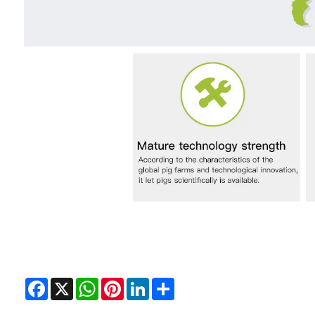
Facebook
X
WhatsApp
Pinterest
LinkedIn
Share