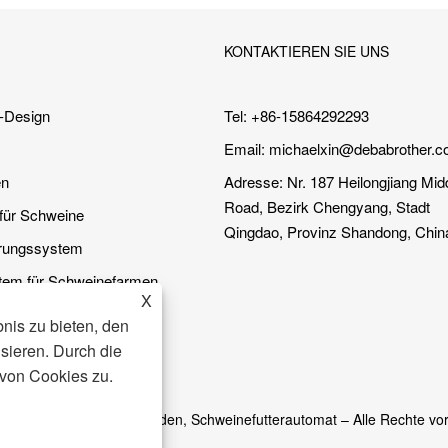
KONTAKTIEREN SIE UNS
-Design
Tel: +86-15864292293
Email:
michaelxin@debabrother.c
en
Adresse: Nr. 187 Heilongjiang Mid
Road, Bezirk Chengyang, Stadt
 für Schweine
Qingdao, Provinz Shandong, Chin
erungssystem
tem für Schweinefarmen
X
-Reinigungssystem
nis zu bieten, den
sieren. Durch die
von Cookies zu.
chweinestall, Schweineboden, Schweinefutterautomat – Alle Rechte vo