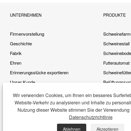
UNTERNEHMEN
PRODUKTE
Firmenvorstellung
Schweinefarm
Geschichte
Schweinestall
Fabrik
Schweinebod
Ehren
Futterautomat
Erinnerungsstücke exportieren
Schweinefütt
Unser Kunde
Belüftungssys
Unser Vorteil
Schweinestall
Wir verwenden Cookies, um Ihnen ein besseres Surferleb
Video
Heizsystem
Website-Verkehr zu analysieren und Inhalte zu personali
Nutzung dieser Website stimmen Sie der Verwendung 
Datenschutzrichtlinie
Copyright © 2023 Qingdao DEBA Brother Machinery Co., Ltd. - S
Ablehnen
Akzeptieren