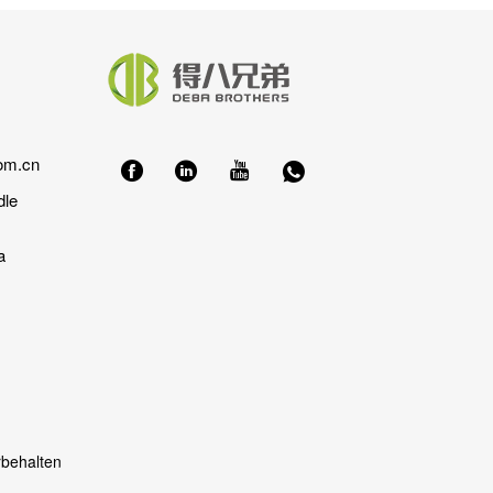
om.cn
dle
a
rbehalten