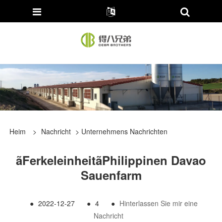
Heim
>
Nachricht
>
Unternehmens Nachrichten
ãFerkeleinheitãPhilippinen Davao
Sauenfarm
●
2022-12-27
●
4
●
Hinterlassen Sie mir eine
Nachricht