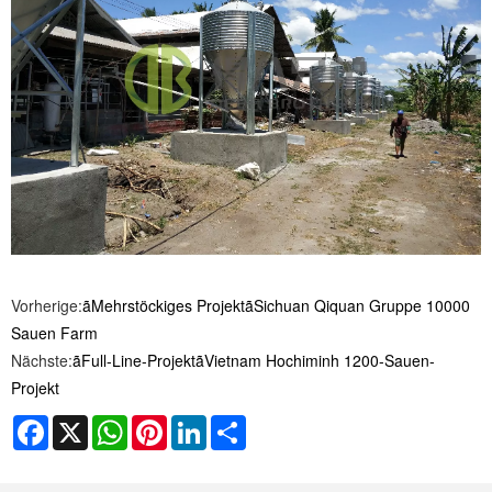
Vorherige:
ãMehrstöckiges ProjektãSichuan Qiquan Gruppe 10000
Sauen Farm
Nächste:
ãFull-Line-ProjektãVietnam Hochiminh 1200-Sauen-
Projekt
Facebook
X
WhatsApp
Pinterest
LinkedIn
Share