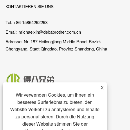
KONTAKTIEREN SIE UNS
Tel: +86-15864292293
Email:
michaelxin@debabrother.com.cn
Adresse: Nr. 187 Heilongjiang Middle Road, Bezirk
Chengyang, Stadt Qingdao, Provinz Shandong, China
X
Wir verwenden Cookies, um Ihnen ein
besseres Surferlebnis zu bieten, den
Website-Verkehr zu analysieren und Inhalte
zu personalisieren. Durch die Nutzung
dieser Website stimmen Sie der
Copyright © 2023 Qingdao DEBA Brother Machinery Co., Ltd. -