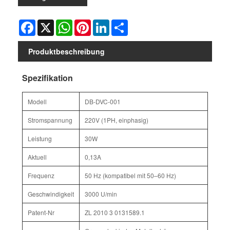
Facebook
X
WhatsApp
Pinterest
LinkedIn
Share
Produktbeschreibung
Spezifikation
Modell
DB-DVC-001
Stromspannung
220V (1PH, einphasig)
Leistung
30W
Aktuell
0,13A
Frequenz
50 Hz (kompatibel mit 50–60 Hz)
Geschwindigkeit
3000 U/min
Patent-Nr
ZL 2010 3 0131589.1