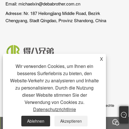
Email:
michaelxin@debabrother.com.cn
Adresse: Nr. 187 Heilongjiang Middle Road, Bezirk
Chengyang, Stadt Qingdao, Provinz Shandong, China
X
Wir verwenden Cookies, um Ihnen ein
besseres Surferlebnis zu bieten, den
Website-Verkehr zu analysieren und Inhalte
zu personalisieren. Durch die Nutzung
dieser Website stimmen Sie der
Copyright © 2023 Qingdao DEBA Brother Machinery Co., Ltd. -
Verwendung von Cookies zu.
Schweinestall, Schweineboden, Schweinefutterautomat – Alle Rechte
Datenschutzrichtlinie
vorbehalten
Ablehnen
Akzeptieren
Links
Sitemap
RSS
XML
Datenschutzrichtlinie