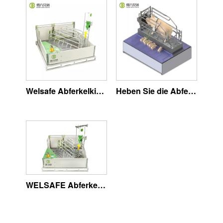
Welsafe Abferkelkiste
Heben Sie die Abferkelkiste an
WELSAFE Abferkelbucht für freilaufende Sauen – Tierschutz im Fokus